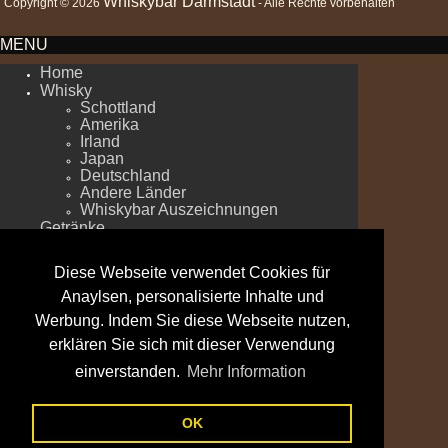
Whiskybar Darmstadt
Copyright © 2026
- Alle Rechte vorbehalten
MENU
Home
Whisky
Schottland
Amerika
Irland
Japan
Deutschland
Andere Länder
Whiskybar Auszeichnungen
Getränke
Rum
Mezcal
Diese Webseite verwendet Cookies für
Vermouth
Gin
Anaylsen, personalisierte Inhalte und
Wodka
Werbung. Indem Sie diese Webseite nutzen,
Edle Brände
erklären Sie sich mit dieser Verwendung
Cocktails
Zigarren
einverstanden.
Mehr Information
Ginbar
Tapas
Events
OK
Club News